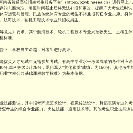
录“河南省普通高校招生考生服务平台”（https://pzwb.haeea.cn
存的志愿为准。填报时间截止后将无法补报和更改，提醒广大考生按时认
体育运营与管理、民族传统体育专业的考生不得兼报其它专业志愿。身体
。航海技术、轮机工程技术专业只招收男生。
导意见》要求。其中航海技术、轮机工程技术专业只招收男生，且考生体
体检标准。
督下，学校自主命题，对考生进行测评。
能拔尖人才免试生无需参加考试。有高中学业水平考试成绩的考生对应语
计40分,单科等级D计25分；退伍军人“文化素质”成绩计为150分。其他考
职业学校公共基础课程教学标准》为基本依据。
业技能测试，其中报考环境艺术设计、视觉传达设计、舞蹈表演专业的考
重点考查考生的综合专业能力、岗位技能、通用技术等。其他考生职业技能