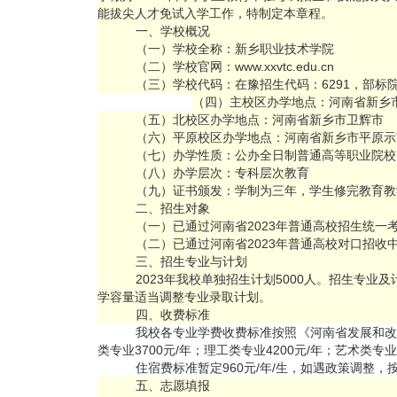
能拔尖人才免试入学工作，特制定本章程。
一、学校概况
（一）学校全称：新乡职业技术学院
（二）学校官网：www.xxvtc.edu.cn
（三）学校代码：在豫招生代码：6291，部标院
（四）主校区办学地点：河南省新乡
（五）北校区办学地点：河南省新乡市卫辉市
（六）平原校区办学地点：河南省新乡市平原示
（七）办学性质：公办全日制普通高等职业院校
（八）办学层次：专科层次教育
（九）证书颁发：学制为三年，学生修完教育教
二、招生对象
（一）已通过河南省2023年普通高校招生统一
（二）已通过河南省2023年普通高校对口招收
三、招生专业与计划
2023年我校单独招生计划5000人。招生专
学容量适当调整专业录取计划。
四、收费标准
我校各专业学费收费标准按照《河南省发展和改
类专业3700元/年；理工类专业4200元/年；艺术类专业6
住宿费标准暂定960元/年/生，如遇政策调整
五、志愿填报