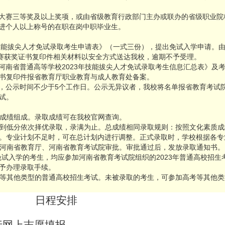
能大赛三等奖及以上奖项，或由省级教育行政部门主办或联办的省级职业
先进个人以上称号的在职在岗中职毕业生。
年技能拔尖人才免试录取考生申请表》（一式三份），提出免试入学申请。由
能竞赛获奖证书复印件相关材料以安全方式送达我校，逾期不予受理。
河南省普通高等学校2023年技能拔尖人才免试录取考生信息汇总表》及考
书复印件报省教育厅职业教育与成人教育处备案。
单，公示时间不少于5个工作日。公示无异议者，我校将名单报省教育考试
试。
成绩组成。录取成绩可在我校官网查询。
到低分依次择优录取，录满为止。总成绩相同录取规则：按照文化素质成
。专业计划不足时，可在总计划内进行调整。正式录取时，学校根据各专
河南省教育厅、河南省教育考试院审批。审批通过后，发放录取通知书。
免试入学的考生，均应参加河南省教育考试院组织的2023年普通高校招
予办理录取手续。
等其他类型的普通高校招生考试。未被录取的考生，可参加高考等其他类
日程安排