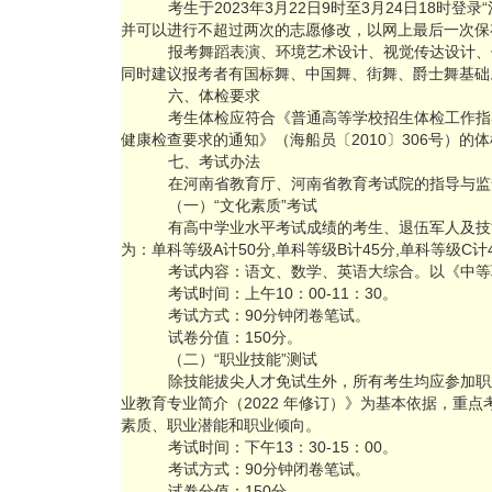
考生于2023年3月22日9时至3月24日18时登
并可以进行不超过两次的志愿修改，以网上最后一次保
报考舞蹈表演、环境艺术设计、视觉传达设计、
同时建议报考者有国标舞、中国舞、街舞、爵士舞基础
六、体检要求
考生体检应符合《普通高等学校招生体检工作指
健康检查要求的通知》（海船员〔2010〕306号）的
七、考试办法
在河南省教育厅、河南省教育考试院的指导与监
（一）“文化素质”考试
有高中学业水平考试成绩的考生、退伍军人及技
为：单科等级A计50分,单科等级B计45分,单科等级C
考试内容：语文、数学、英语大综合。以《中等
考试时间：上午10：00-11：30。
考试方式：90分钟闭卷笔试。
试卷分值：150分。
（二）“职业技能”测试
除技能拔尖人才免试生外，所有考生均应参加职
业教育专业简介（2022 年修订）》为基本依据，
素质、职业潜能和职业倾向。
考试时间：下午13：30-15：00。
考试方式：90分钟闭卷笔试。
试卷分值：150分。