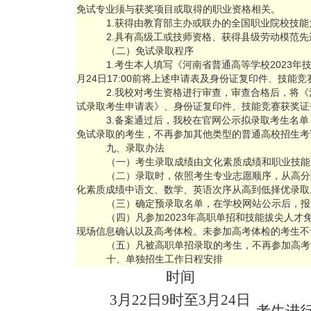
免试专业须与获奖项目或取得的职业资格相关。
1.获得由教育部主办或联办的全国职业院校技
2.具有高级工或技师资格、获得县级劳动模范
（二）免试录取程序
1.考生本人填写《河南省普通高等学校2023
月24日17:00前将上述申请表及身份证复印件、技
2.我校对考生资格进行审查，审查合格后，将《
试录取考生申请表》、身份证复印件、技能竞赛获奖证
3.备案通过后，我校在官网公示拟录取考生名
免试录取的考生，不再参加其他类型的普通高校招生考
九、录取办法
（一）考生录取成绩由文化素质成绩和职业技能
（二）录取时，依照考生专业志愿顺序，从高分
化素质成绩中语文、数学、英语次序从高到低择优录取
（三）确定预录取名单，在学校网站公示后，报
（四）凡参加2023年高职单招和技能拔尖人才
现场信息确认以及高考体检。未参加高考体检的考生不
（五）凡被高职单招录取的考生，不再参加高考
十、单独招生工作日程安排
时间
3月2
2
日9时至3月2
4
日