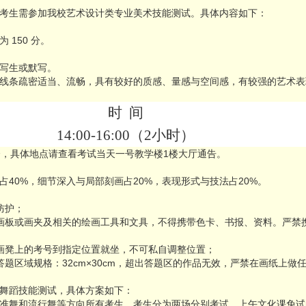
考生需参加我校艺术设计类专业美术技能测试。具体内容如下：
150 分。
写生或默写。
线条疏密适当、流畅，具有较好的质感、量感与空间感，有较强的艺术表
时 间
14:00-16:00（2小时）
楼，具体地点请查看考试当天一号教学楼1楼大厅通告。
例占40%，细节深入与局部刻画占20%，表现形式与技法占20%。
防护；
画板或画夹及相关的绘画工具和文具，不得携带色卡、书报、资料。严禁
画凳上的考号到指定位置就坐，不可私自调整位置；
题区域规格：32cm×30cm，超出答题区的作品无效，严禁在画纸上做
舞蹈技能测试，具体方案如下：
准舞和流行舞等方向所有考生。考生分为两场分别考试，上午文化课免试