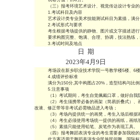
（三）报考环境艺术设计、视觉传达设计专业的
1.考试科目及内容
艺术设计类专业美术技能测试科目为素描，满分为 
2.考试形式与要求
考生根据考场提供的静物、图片或文字描述进行
要求构图完整、饱满、合理、协调，技法熟练，
3.考试时间及地点
日 期
2023年
4
月
9
日
考场设在新乡职业技术学院一号教学楼5楼、6
4.成绩评价标准
满分为150分,其中构图占20%，造型结构与比
5.注意事项
（1）考试期间，考生自觉佩戴口罩，做好自我
（2）考生须携带必备的画架（简易折叠式）、
改液、修正带等非考试必需物品进入考场；
（3）考场内提供统一的画凳，考生入场后根据
（4）考生必须使用考场统一提供的画纸，画纸答
（5）素描只能使用铅笔、炭笔作为表现工具。
（四）报考舞蹈表演专业的考生需要参加我校的
此方案适用于舞蹈表演专业民族民间舞、国际标