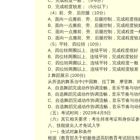
C、完成程度一般；（5-6分）
D、完成程度较差；（5分以下）
（4）前、旁、后控腿（10分）
A、面向一点搬前、旁、后腿控制，完成程度很好
B、面向一点搬前、旁、后腿控制，完成程度较好
C、面向一点搬前、旁、后腿控制，完成程度一般
D、面向一点搬前、旁、后腿控制，完成程度较
（5）平转、四位转（10分）
A、四位转两圈以上、连续平转，完成程度很好；
B、四位转两圈以上、连续平转，完成程度较好；
C、四位转两圈以上、连续平转，完成程度一般；
D、四位转两圈以上、连续平转，完成程度较差
2.舞蹈展示 (100分)
从所选的舞系当中(中国舞、拉丁舞、摩登舞、街
A、自选舞蹈完成动作协调流畅，音乐节奏与动
B、自选舞蹈完成动作协调流畅，音乐节奏与动
C、自选舞蹈完成动作协调流畅，音乐节奏与动
D、自选舞蹈完成动作协调流畅，音乐节奏与动
（五）考试时间：2023年4月9日
（六）其它相关要求：考生持准考证和身份证参
八、技能拔尖人才免试入学
（一）免试对象和条件
根据《教育部关于积极推进高职教育考试招生制