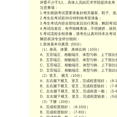
评委不少于3人，具体人员由艺术学院提供名单
注意事项：
1.考生根据考试需要准备好相关服装、鞋子、
2.考生在考试前30分钟到候考室准备；
3.考生考试内容全部结束后自行离场，舞蹈考试
4.考试结束后，有序错峰离场，不得拥挤，保
5.考试流程全程录像，请考生认真对待本次考
舞蹈表演专业评分细则：
1.形体基本功素质 (50分）
（1）身高、体重、身体比例（10分）
A、五官端正、相貌端庄、体型匀称、上下肢比例很
B、五官端正、相貌端庄、体型匀称、上下肢比例较
C、五官端正、相貌端庄、体型匀称、上下肢比例
D、五官端正、相貌端庄、体型匀称、上下肢比例
（2）竖叉、 横叉（10分）
A、左右腿下横叉、竖叉，完成程度很好；（8-1
B、左右腿下横叉、竖叉，完成程度较好；（7-
C、左右腿下横叉、竖叉，完成程度一般；（5-
D、左右腿下横叉、竖叉，完成程度较差；（5
（3）下腰（10分）
A、完成程度很好；（8-10分）
B、完成程度较好；（7-8分）