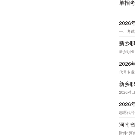
单招
202
一、考试
新乡职
新乡职业
202
代号专业
新乡职
2026对口(
202
志愿代号
河南省
附件1河