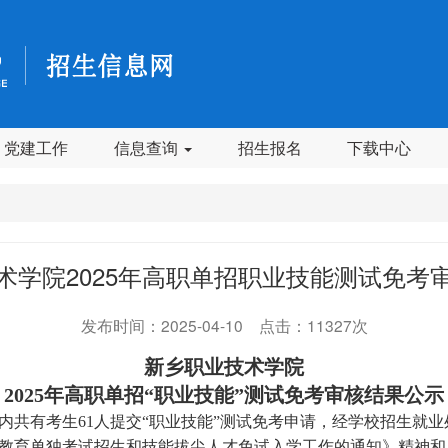
党建工作
信息查询
招生报名
下载中心
术学院2025年高职单招职业技能测试免考
发布时间：2025-04-10 点击：11327次
新乡
职业技术学院
202
5
年
高职单招
“职业技能”
测试
免考审核结果公示
内
共有
考生
61
人
提交
“职业技能”
测试
免考申请
，
经学校招生就业
教育单独考试招生和技能拔尖人才免试入学工作的通知》
精神和