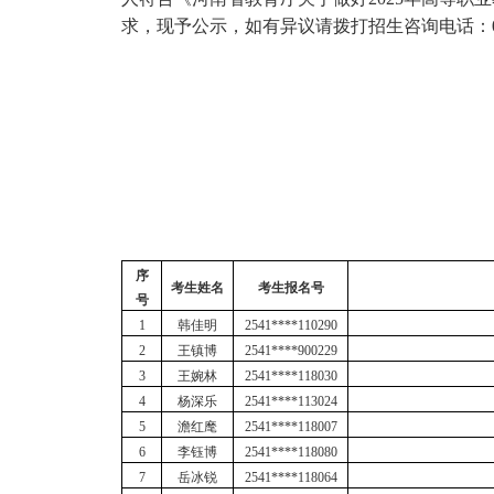
求，现予公示，
如有异议请拨打招生咨询电话：
序
考生姓名
考生报名号
号
1
韩佳明
2541****110290
2
王镇博
2541****900229
3
王婉林
2541****118030
4
杨深乐
2541****113024
5
澹红麾
2541****118007
6
李钰博
2541****118080
7
岳冰锐
2541****118064